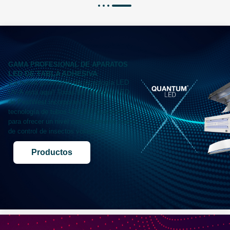
GAMA PROFESIONAL DE APARATOS
LED DE TABLA ADHESIVA
¡La nueva generación de tecnología LED
UV-A está aquí! Todas las unidades LED
de PestWest incorporan la última
tecnología de tubos UV LED Quantum® X,
para ofrecer un nivel completamente nuevo
de control de insectos voladores.
Productos