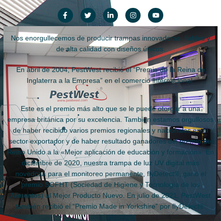
Nos enorgullecemos de producir trampas innovadoras, fiables y
de alta calidad con diseños únicos.
En abril de 2004, PestWest recibió el “Premio de la Reina de
Inglaterra a la Empresa” en el comercio internacional.
Este es el premio más alto que se le puede otorgar a una
empresa británica por su excelencia. También estamos orgullosos
de haber recibido varios premios regionales y nacionales en el
sector exportador y de haber resultado ganadores del premio del
Reino Unido a la «Mejor aplicación de educación y formación». En
diciembre de 2020, nuestra trampa de luz UV digital más
novedosa para el monitoreo permanente, flyDetect®, ganó el
premio SOFHT (Sociedad de Higiene y Tecnología de los
Alimentos) al Mejor Producto Nuevo. En julio de 2021, PestWest
también recibió el “Premio Made in Yorkshire” por flyDetect®.